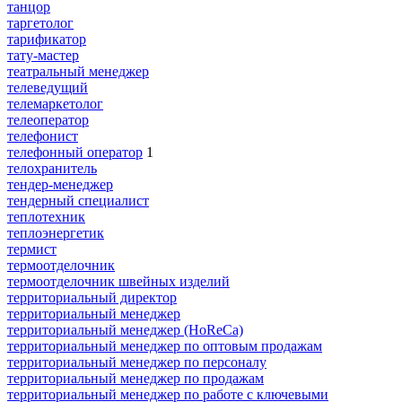
танцор
таргетолог
тарификатор
тату-мастер
театральный менеджер
телеведущий
телемаркетолог
телеоператор
телефонист
телефонный оператор
1
телохранитель
тендер-менеджер
тендерный специалист
теплотехник
теплоэнергетик
термист
термоотделочник
термоотделочник швейных изделий
территориальный директор
территориальный менеджер
территориальный менеджер (HoReCa)
территориальный менеджер по оптовым продажам
территориальный менеджер по персоналу
территориальный менеджер по продажам
территориальный менеджер по работе с ключевыми