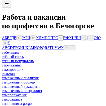
Работа и вакансии
по профессии в Белогорске
А
Б
В
Г
Д
Е
Ж
З
И
К
Л
М
Н
О
П
Р
С
У
Ф
Х
Ц
Ч
Ш
Э
Ю
Ё
Й
Т
Щ
Ы
#
Я
A
B
C
D
E
F
G
H
I
J
K
L
M
N
O
P
Q
R
S
T
U
V
W
X
Y
Z
табельщик
тайный гость
тайный покупатель
такелажник
таксировщик
тальман
таможенный аналитик
таможенный брокер
таможенный декларант
таможенный специалист
тампопечатник
танцовщица
танцовщица go-go